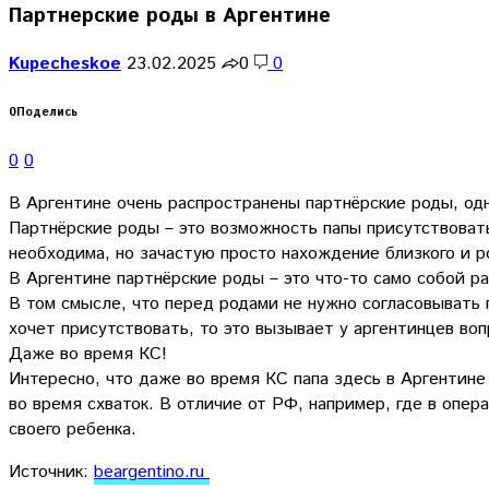
Партнерские роды в Аргентине
Kupecheskoe
23.02.2025
0
0
0
Поделись
0
0
В Аргентине очень распространены партнёрские роды, одн
Партнёрские роды – это возможность папы присутствовать
необходима, но зачастую просто нахождение близкого и р
В Аргентине партнёрские роды – это что-то само собой 
В том смысле, что перед родами не нужно согласовывать п
хочет присутствовать, то это вызывает у аргентинцев воп
Даже во время КС!
Интересно, что даже во время КС папа здесь в Аргентине
во время схваток. В отличие от РФ, например, где в оп
своего ребенка.
Источник:
beargentino.ru