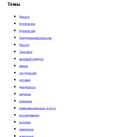
Темы
Деньги
Купеческое
Купечество
Предпринимательство
Россия
Торговля
валовый продукт
время
государство
договор
документы
издание
излишки
информационные услуги
исследования
история
компании
компания