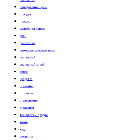
население
определение цены
продукт
процесс
разработка товара
роль
рыночные
создание служб сервиса
сословный
сословный строй
спрос
средства
стихийно
столетие
страхование
страховой
технологии продаж
товар
труд
феодалы