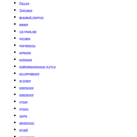
Россия
Торговля
валовый продукт
время
государство
договор
документы
издание
излишки
информационные услуги
исследования
история
компании
компания
купца
купцы
люди
маркетинг
музей