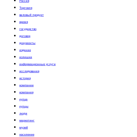
Россия
Торговля
валовый продукт
время
государство
договор
документы
издание
излишки
информационные услуги
исследования
история
компании
компания
купца
купцы
люди
маркетинг
музей
население