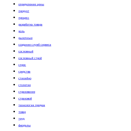
определение цены
продукт
процесс
разработка товара
роль
рыночные
создание служб сервиса
сословный
сословный строй
спрос
средства
стихийно
столетие
страхование
страховой
технологии продаж
товар
труд
феодалы