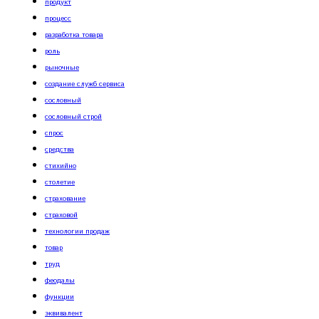
продукт
процесс
разработка товара
роль
рыночные
создание служб сервиса
сословный
сословный строй
спрос
средства
стихийно
столетие
страхование
страховой
технологии продаж
товар
труд
феодалы
функции
эквивалент