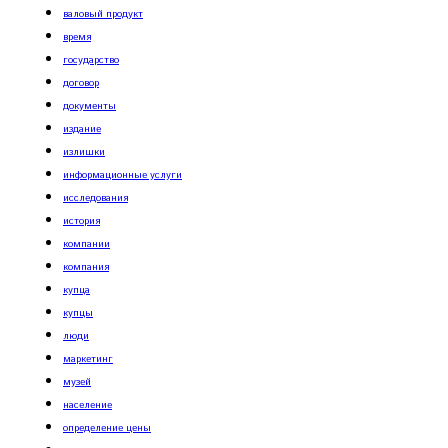
валовый продукт
время
государство
договор
документы
издание
излишки
информационные услуги
исследования
история
компании
компания
купца
купцы
люди
маркетинг
музей
население
определение цены