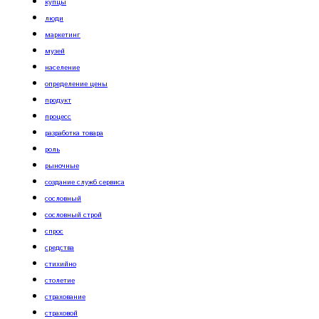
купцы
люди
маркетинг
музей
население
определение цены
продукт
процесс
разработка товара
роль
рыночные
создание служб сервиса
сословный
сословный строй
спрос
средства
стихийно
столетие
страхование
страховой