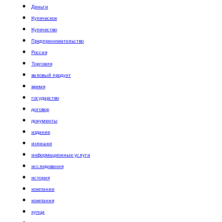
Деньги
Купеческое
Купечество
Предпринимательство
Россия
Торговля
валовый продукт
время
государство
договор
документы
издание
излишки
информационные услуги
исследования
история
компании
компания
купца