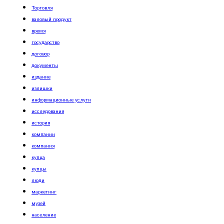
Торговля
валовый продукт
время
государство
договор
документы
издание
излишки
информационные услуги
исследования
история
компании
компания
купца
купцы
люди
маркетинг
музей
население