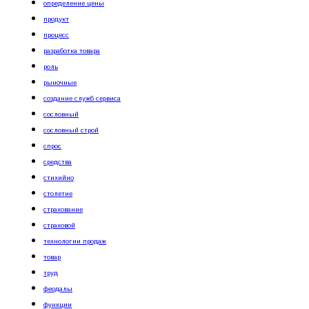
определение цены
продукт
процесс
разработка товара
роль
рыночные
создание служб сервиса
сословный
сословный строй
спрос
средства
стихийно
столетие
страхование
страховой
технологии продаж
товар
труд
феодалы
функции