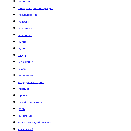
излишки
информационные услуги
исследования
история
компании
компания
купца
купцы
люди
маркетинг
музей
население
определение цены
продукт
процесс
разработка товара
роль
рыночные
создание служб сервиса
сословный