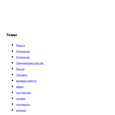
Темы
Деньги
Купеческое
Купечество
Предпринимательство
Россия
Торговля
валовый продукт
время
государство
договор
документы
издание