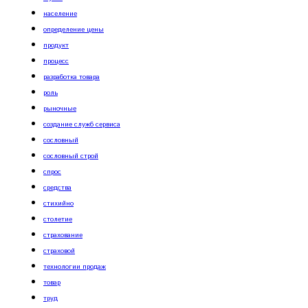
население
определение цены
продукт
процесс
разработка товара
роль
рыночные
создание служб сервиса
сословный
сословный строй
спрос
средства
стихийно
столетие
страхование
страховой
технологии продаж
товар
труд