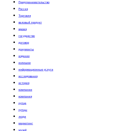
Предпринимательство
Россия
Торговля
валовый продукт
время
государство
договор
документы
издание
излишки
информационные услуги
исследования
история
компании
компания
купца
купцы
люди
маркетинг
музей