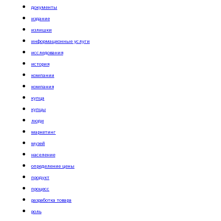
документы
издание
излишки
информационные услуги
исследования
история
компании
компания
купца
купцы
люди
маркетинг
музей
население
определение цены
продукт
процесс
разработка товара
роль