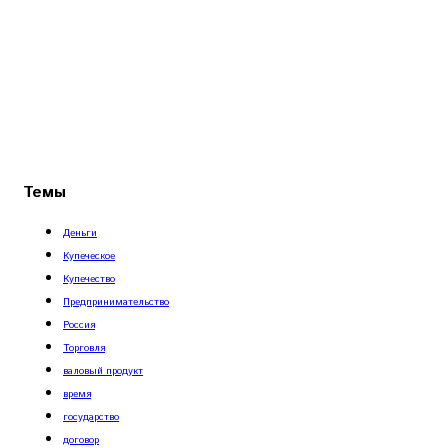
Темы
Деньги
Купеческое
Купечество
Предпринимательство
Россия
Торговля
валовый продукт
время
государство
договор