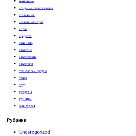
рыночные
создание служб сервиса
сословный
сословный строй
спрос
средства
стихийно
столетие
страхование
страховой
технологии продаж
товар
труд
феодалы
функции
эквивалент
Рубрики
Uncategorized