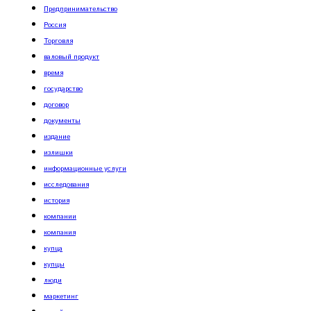
Предпринимательство
Россия
Торговля
валовый продукт
время
государство
договор
документы
издание
излишки
информационные услуги
исследования
история
компании
компания
купца
купцы
люди
маркетинг