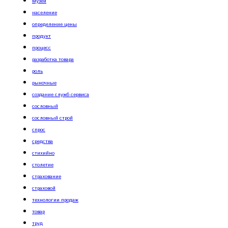
музей
население
определение цены
продукт
процесс
разработка товара
роль
рыночные
создание служб сервиса
сословный
сословный строй
спрос
средства
стихийно
столетие
страхование
страховой
технологии продаж
товар
труд