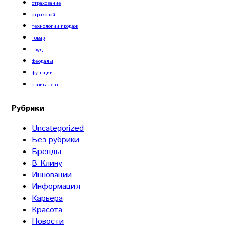
страхование
страховой
технологии продаж
товар
труд
феодалы
функции
эквивалент
Рубрики
Uncategorized
Без рубрики
Бренды
В Клину
Инновации
Информация
Карьера
Красота
Новости