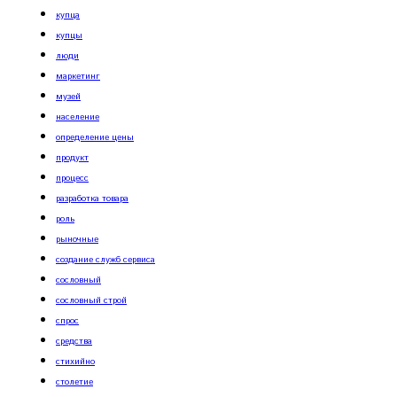
купца
купцы
люди
маркетинг
музей
население
определение цены
продукт
процесс
разработка товара
роль
рыночные
создание служб сервиса
сословный
сословный строй
спрос
средства
стихийно
столетие