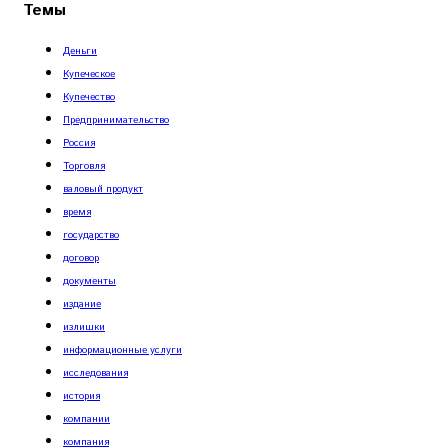
Темы
Деньги
Купеческое
Купечество
Предпринимательство
Россия
Торговля
валовый продукт
время
государство
договор
документы
издание
излишки
информационные услуги
исследования
история
компании
компания