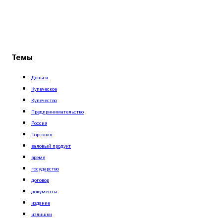
Темы
Деньги
Купеческое
Купечество
Предпринимательство
Россия
Торговля
валовый продукт
время
государство
договор
документы
издание
излишки