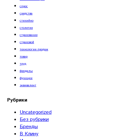
спрос
средства
стихийно
столетие
страхование
страховой
технологии продаж
товар
труд
феодалы
функции
эквивалент
Рубрики
Uncategorized
Без рубрики
Бренды
В Клину