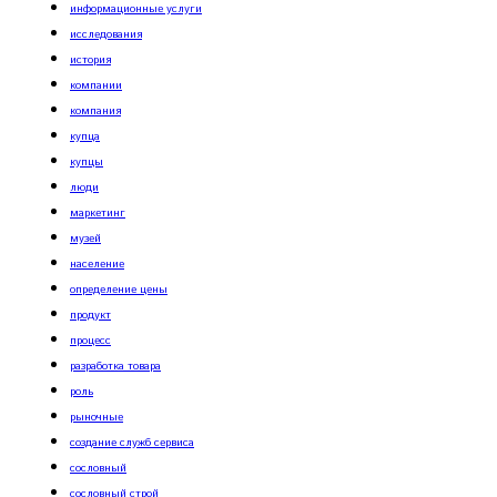
информационные услуги
исследования
история
компании
компания
купца
купцы
люди
маркетинг
музей
население
определение цены
продукт
процесс
разработка товара
роль
рыночные
создание служб сервиса
сословный
сословный строй