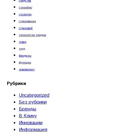
средства
стихийно
столетие
страхование
страховой
технологии продаж
товар
труд
феодалы
функции
эквивалент
Рубрики
Uncategorized
Без рубрики
Бренды
В Клину
Инновации
Информация