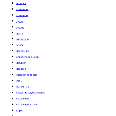
история
компании
компания
купца
купцы
люди
маркетинг
музей
население
определение цены
продукт
процесс
разработка товара
роль
рыночные
создание служб сервиса
сословный
сословный строй
спрос