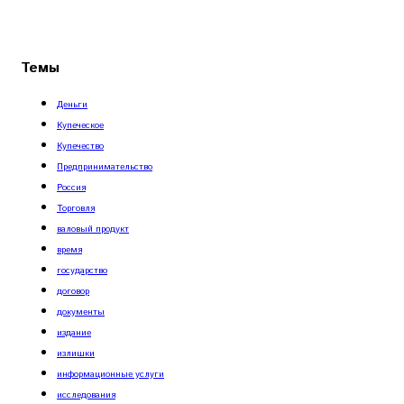
Темы
Деньги
Купеческое
Купечество
Предпринимательство
Россия
Торговля
валовый продукт
время
государство
договор
документы
издание
излишки
информационные услуги
исследования