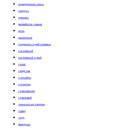
определение цены
продукт
процесс
разработка товара
роль
рыночные
создание служб сервиса
сословный
сословный строй
спрос
средства
стихийно
столетие
страхование
страховой
технологии продаж
товар
труд
феодалы