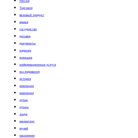
Россия
Торговля
валовый продукт
время
государство
договор
документы
издание
излишки
информационные услуги
исследования
история
компании
компания
купца
купцы
люди
маркетинг
музей
население