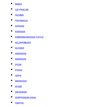
время
государство
договор
документы
издание
излишки
информационные услуги
исследования
история
компании
компания
купца
купцы
люди
маркетинг
музей
население
определение цены
продукт