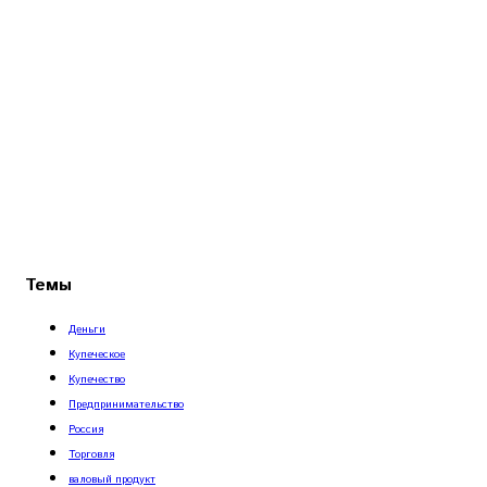
Темы
Деньги
Купеческое
Купечество
Предпринимательство
Россия
Торговля
валовый продукт