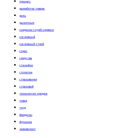
процесс
разработка товара
роль
рыночные
создание служб сервиса
сословный
сословный строй
спрос
средства
стихийно
столетие
страхование
страховой
технологии продаж
товар
труд
феодалы
функции
эквивалент