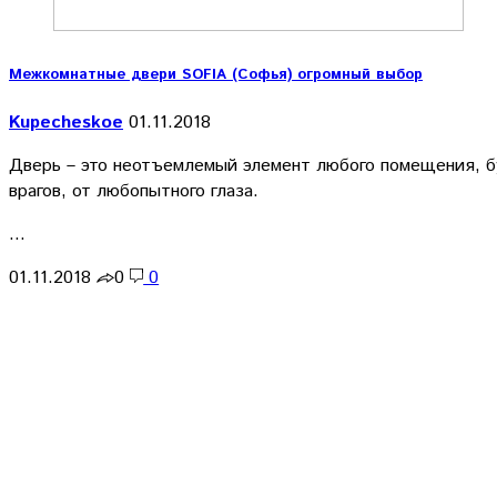
Межкомнатные двери SOFIA (Софья) огромный выбор
Kupecheskoe
01.11.2018
Дверь – это неотъемлемый элемент любого помещения, бу
врагов, от любопытного глаза.
…
01.11.2018
0
0