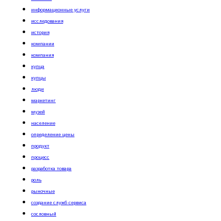
информационные услуги
исследования
история
компании
компания
купца
купцы
люди
маркетинг
музей
население
определение цены
продукт
процесс
разработка товара
роль
рыночные
создание служб сервиса
сословный