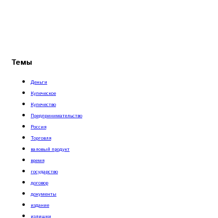
Темы
Деньги
Купеческое
Купечество
Предпринимательство
Россия
Торговля
валовый продукт
время
государство
договор
документы
издание
излишки