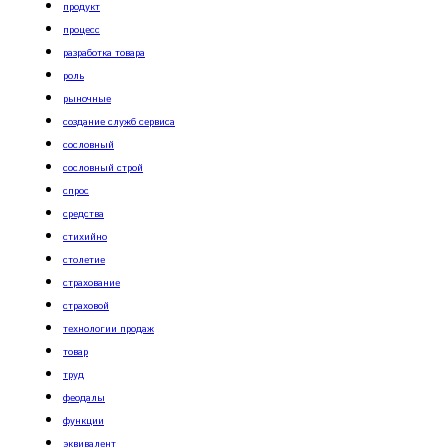
продукт
процесс
разработка товара
роль
рыночные
создание служб сервиса
сословный
сословный строй
спрос
средства
стихийно
столетие
страхование
страховой
технологии продаж
товар
труд
феодалы
функции
эквивалент