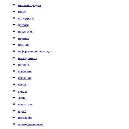
валовый продукт
время
государство
договор
документы
издание
излишки
информационные услуги
исследования
история
компании
компания
купца
купцы
люди
маркетинг
музей
население
определение цены