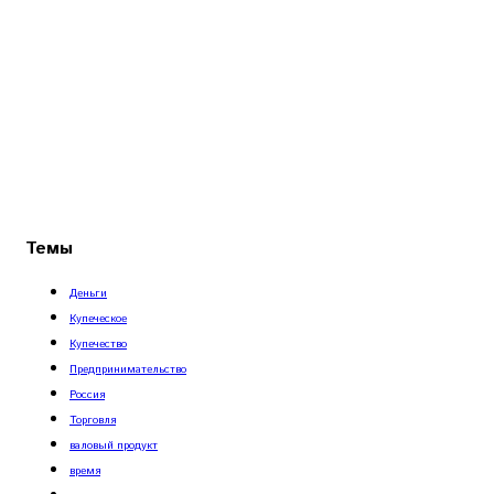
Темы
Деньги
Купеческое
Купечество
Предпринимательство
Россия
Торговля
валовый продукт
время