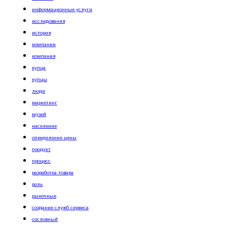
информационные услуги
исследования
история
компании
компания
купца
купцы
люди
маркетинг
музей
население
определение цены
продукт
процесс
разработка товара
роль
рыночные
создание служб сервиса
сословный