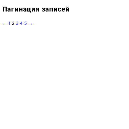
Пагинация записей
←
1
2
3
4
5
→