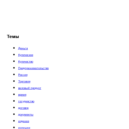
Темы
Деньги
Купеческое
Купечество
Предпринимательство
Россия
Торговля
валовый продукт
время
государство
договор
документы
издание
излишки