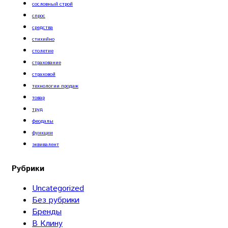
сословный строй
спрос
средства
стихийно
столетие
страхование
страховой
технологии продаж
товар
труд
феодалы
функции
эквивалент
Рубрики
Uncategorized
Без рубрики
Бренды
В Клину