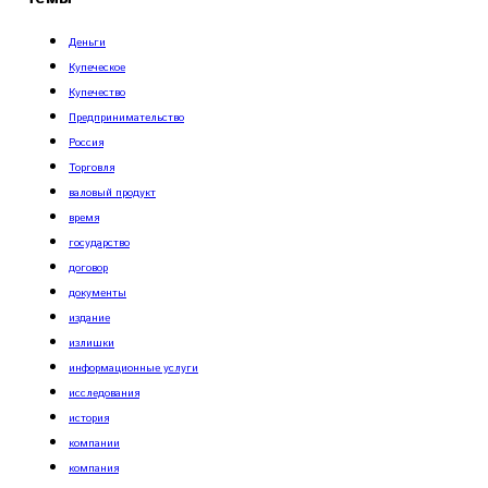
Деньги
Купеческое
Купечество
Предпринимательство
Россия
Торговля
валовый продукт
время
государство
договор
документы
издание
излишки
информационные услуги
исследования
история
компании
компания