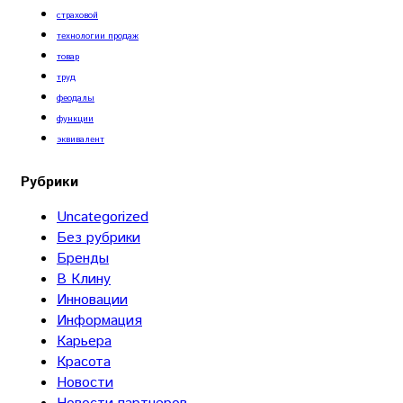
страховой
технологии продаж
товар
труд
феодалы
функции
эквивалент
Рубрики
Uncategorized
Без рубрики
Бренды
В Клину
Инновации
Информация
Карьера
Красота
Новости