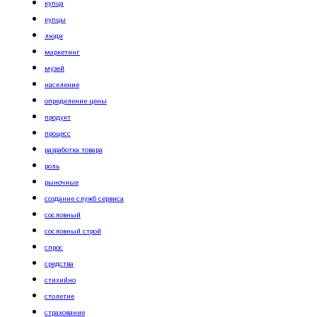
купца
купцы
люди
маркетинг
музей
население
определение цены
продукт
процесс
разработка товара
роль
рыночные
создание служб сервиса
сословный
сословный строй
спрос
средства
стихийно
столетие
страхование