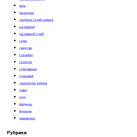
роль
рыночные
создание служб сервиса
сословный
сословный строй
спрос
средства
стихийно
столетие
страхование
страховой
технологии продаж
товар
труд
феодалы
функции
эквивалент
Рубрики