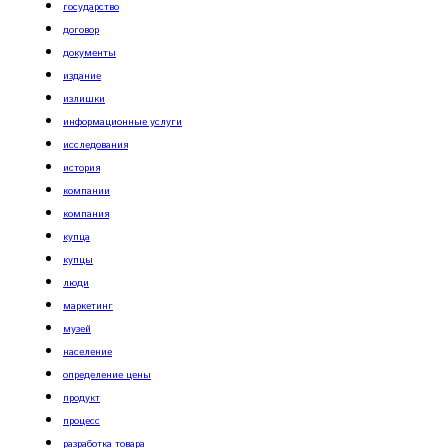
государство
договор
документы
издание
излишки
информационные услуги
исследования
история
компании
компания
купца
купцы
люди
маркетинг
музей
население
определение цены
продукт
процесс
разработка товара