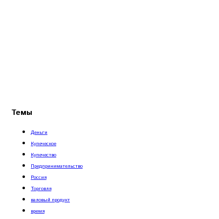
Темы
Деньги
Купеческое
Купечество
Предпринимательство
Россия
Торговля
валовый продукт
время