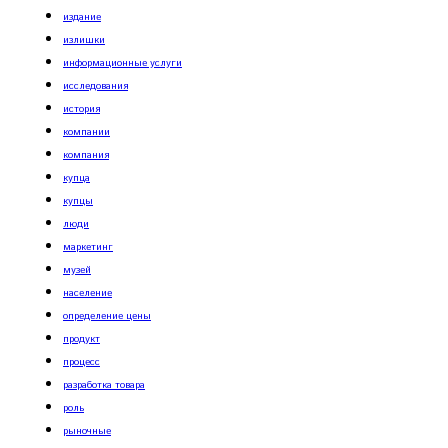
издание
излишки
информационные услуги
исследования
история
компании
компания
купца
купцы
люди
маркетинг
музей
население
определение цены
продукт
процесс
разработка товара
роль
рыночные