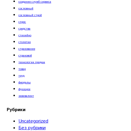
создание служб сервиса
сословный
сословный строй
спрос
средства
стихийно
столетие
страхование
страховой
технологии продаж
товар
труд
феодалы
функции
эквивалент
Рубрики
Uncategorized
Без рубрики