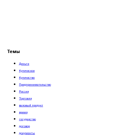
Темы
Деньги
Купеческое
Купечество
Предпринимательство
Россия
Торговля
валовый продукт
время
государство
договор
документы