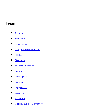
Темы
Деньги
Купеческое
Купечество
Предпринимательство
Россия
Торговля
валовый продукт
время
государство
договор
документы
издание
излишки
информационные услуги