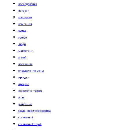
исследования
история
компании
компания
купца
купцы
люди
маркетинг
музей
население
определение цены
продукт
процесс
разработка товара
роль
рыночные
создание служб сервиса
сословный
сословный строй