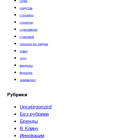
спрос
средства
стихийно
столетие
страхование
страховой
технологии продаж
товар
труд
феодалы
функции
эквивалент
Рубрики
Uncategorized
Без рубрики
Бренды
В Клину
Инновации