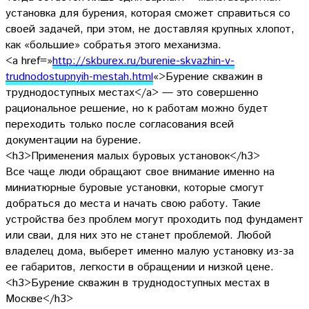
установка для бурения, которая сможет справиться со
своей задачей, при этом, не доставляя крупных хлопот,
как «большие» собратья этого механизма.
<a href=»
http://skburex.ru/
burenie-skvazhin-v-
trudnodostupnyih-mestah.html
«>
Бурение скважин в
труднодоступных местах</a> — это совершенно
рациональное решение, но к работам можно будет
переходить только после согласования всей
документации на бурение.
<h3>Применения малых буровых установок</h3>
Все чаще люди обращают свое внимание именно на
миниатюрные буровые установки, которые смогут
добраться до места и начать свою работу. Такие
устройства без проблем могут проходить под фундамент
или сваи, для них это не станет проблемой. Любой
владелец дома, выберет именно малую установку из-за
ее габаритов, легкости в обращении и низкой цене.
<h3>Бурение скважин в труднодоступных местах в
Москве</h3>