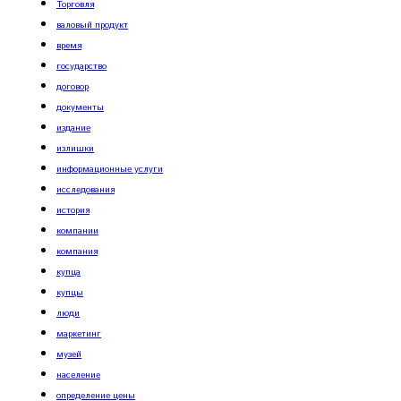
Торговля
валовый продукт
время
государство
договор
документы
издание
излишки
информационные услуги
исследования
история
компании
компания
купца
купцы
люди
маркетинг
музей
население
определение цены