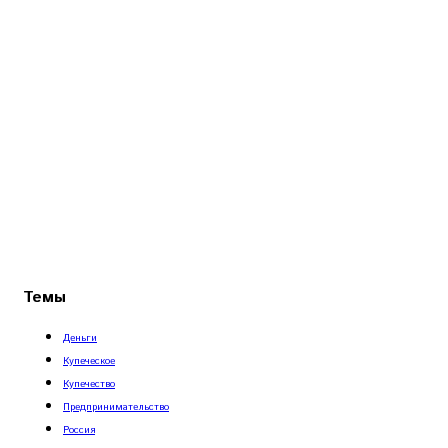
Темы
Деньги
Купеческое
Купечество
Предпринимательство
Россия