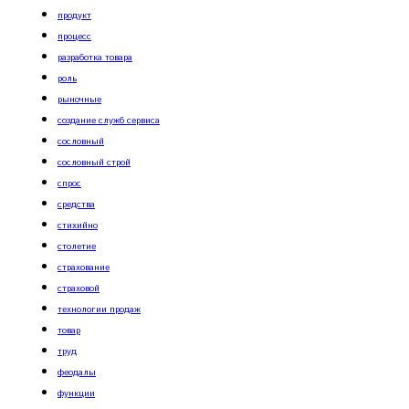
продукт
процесс
разработка товара
роль
рыночные
создание служб сервиса
сословный
сословный строй
спрос
средства
стихийно
столетие
страхование
страховой
технологии продаж
товар
труд
феодалы
функции