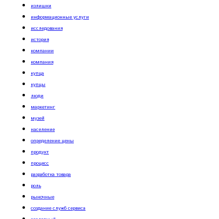
излишки
информационные услуги
исследования
история
компании
компания
купца
купцы
люди
маркетинг
музей
население
определение цены
продукт
процесс
разработка товара
роль
рыночные
создание служб сервиса