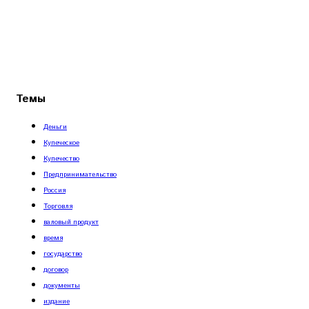
Темы
Деньги
Купеческое
Купечество
Предпринимательство
Россия
Торговля
валовый продукт
время
государство
договор
документы
издание