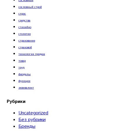
сословный
сословный строй
спрос
средства
стихийно
столетие
страхование
страховой
технологии продаж
товар
труд
феодалы
функции
эквивалент
Рубрики
Uncategorized
Без рубрики
Бренды