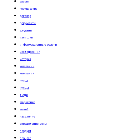
время
государство
договор
документы
издание
излишки
информационные услуги
исследования
история
компании
компания
купца
купцы
люди
маркетинг
музей
население
определение цены
продукт
процесс