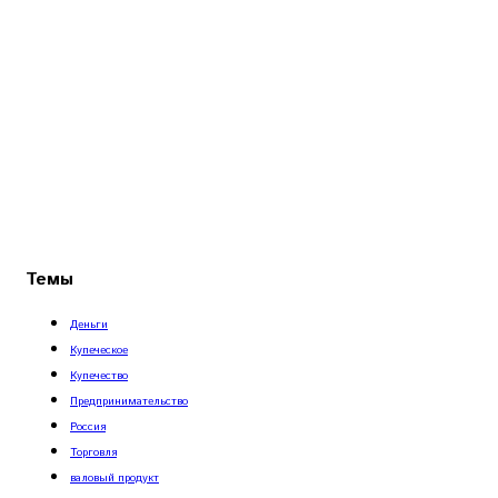
Темы
Деньги
Купеческое
Купечество
Предпринимательство
Россия
Торговля
валовый продукт