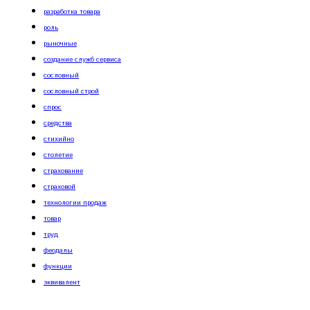
разработка товара
роль
рыночные
создание служб сервиса
сословный
сословный строй
спрос
средства
стихийно
столетие
страхование
страховой
технологии продаж
товар
труд
феодалы
функции
эквивалент