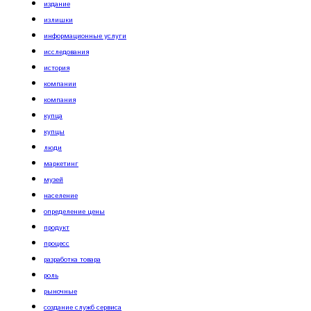
издание
излишки
информационные услуги
исследования
история
компании
компания
купца
купцы
люди
маркетинг
музей
население
определение цены
продукт
процесс
разработка товара
роль
рыночные
создание служб сервиса