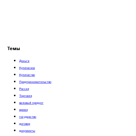
Темы
Деньги
Купеческое
Купечество
Предпринимательство
Россия
Торговля
валовый продукт
время
государство
договор
документы