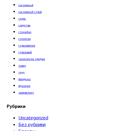
сословный
сословный строй
спрос
средства
стихийно
столетие
страхование
страховой
технологии продаж
товар
труд
феодалы
функции
эквивалент
Рубрики
Uncategorized
Без рубрики