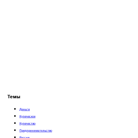
Темы
Деньги
Купеческое
Купечество
Предпринимательство
Россия