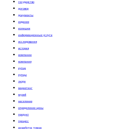
государство
договор
документы
издание
излишки
информационные услуги
исследования
история
компании
компания
купца
купцы
люди
маркетинг
музей
население
определение цены
продукт
процесс
разработка товара