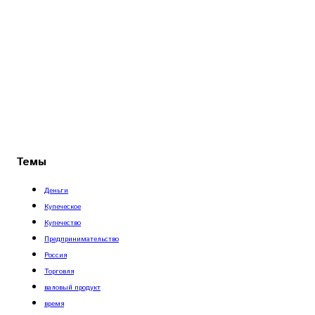
Темы
Деньги
Купеческое
Купечество
Предпринимательство
Россия
Торговля
валовый продукт
время