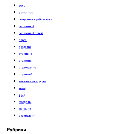
роль
рыночные
создание служб сервиса
сословный
сословный строй
спрос
средства
стихийно
столетие
страхование
страховой
технологии продаж
товар
труд
феодалы
функции
эквивалент
Рубрики