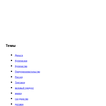
Темы
Деньги
Купеческое
Купечество
Предпринимательство
Россия
Торговля
валовый продукт
время
государство
договор