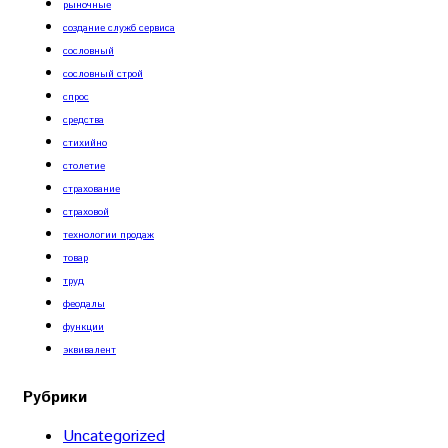
рыночные
создание служб сервиса
сословный
сословный строй
спрос
средства
стихийно
столетие
страхование
страховой
технологии продаж
товар
труд
феодалы
функции
эквивалент
Рубрики
Uncategorized