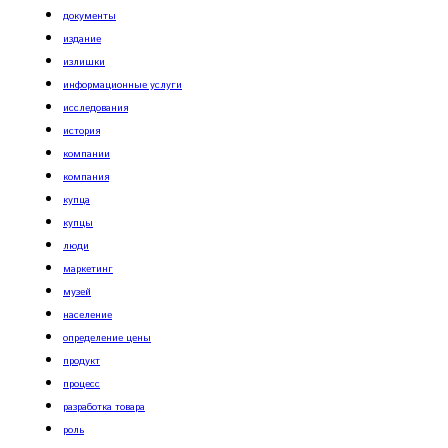
документы
издание
излишки
информационные услуги
исследования
история
компании
компания
купца
купцы
люди
маркетинг
музей
население
определение цены
продукт
процесс
разработка товара
роль