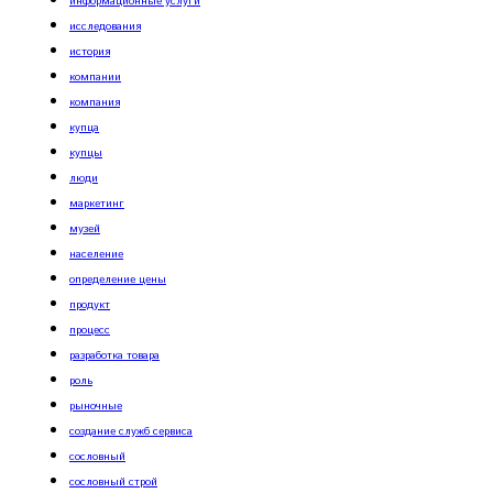
информационные услуги
исследования
история
компании
компания
купца
купцы
люди
маркетинг
музей
население
определение цены
продукт
процесс
разработка товара
роль
рыночные
создание служб сервиса
сословный
сословный строй