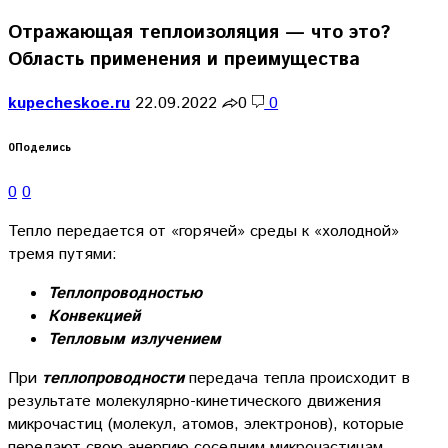
Отражающая теплоизоляция — что это?
Область применения и преимущества
kupecheskoe.ru
22.09.2022
0
0
0
Поделись
0
0
Тепло передается от «горячей» среды к «холодной»
тремя путями:
Теплопроводностью
Конвекцией
Тепловым излучением
При
теплопроводности
передача тепла происходит в
результате молекулярно-кинетического движения
микрочастиц (молекул, атомов, электронов), которые
передают свою энергию соседним микрочастицам,