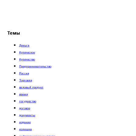
Темы
Деньги
Купеческое
Купечество
Предпринимательство
Россия
Торговля
валовый продукт
время
государство
договор
документы
издание
излишки