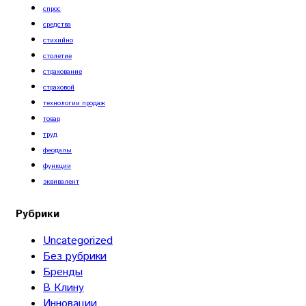
спрос
средства
стихийно
столетие
страхование
страховой
технологии продаж
товар
труд
феодалы
функции
эквивалент
Рубрики
Uncategorized
Без рубрики
Бренды
В Клину
Инновации