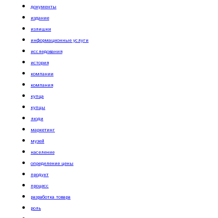
документы
издание
излишки
информационные услуги
исследования
история
компании
компания
купца
купцы
люди
маркетинг
музей
население
определение цены
продукт
процесс
разработка товара
роль