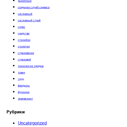
рыночные
создание служб сервиса
сословный
сословный строй
спрос
средства
стихийно
столетие
страхование
страховой
технологии продаж
товар
труд
феодалы
функции
эквивалент
Рубрики
Uncategorized