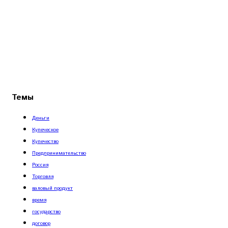
Темы
Деньги
Купеческое
Купечество
Предпринимательство
Россия
Торговля
валовый продукт
время
государство
договор