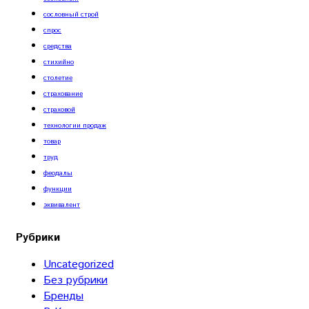
сословный строй
спрос
средства
стихийно
столетие
страхование
страховой
технологии продаж
товар
труд
феодалы
функции
эквивалент
Рубрики
Uncategorized
Без рубрики
Бренды