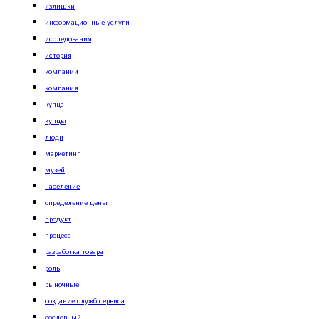
излишки
информационные услуги
исследования
история
компании
компания
купца
купцы
люди
маркетинг
музей
население
определение цены
продукт
процесс
разработка товара
роль
рыночные
создание служб сервиса
сословный