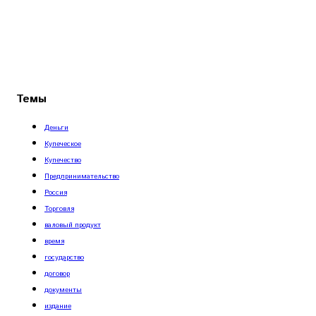
Темы
Деньги
Купеческое
Купечество
Предпринимательство
Россия
Торговля
валовый продукт
время
государство
договор
документы
издание