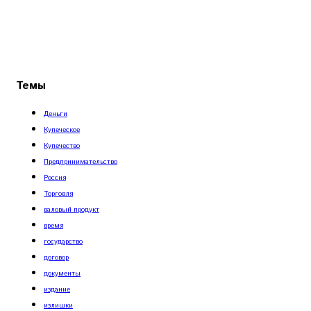
Темы
Деньги
Купеческое
Купечество
Предпринимательство
Россия
Торговля
валовый продукт
время
государство
договор
документы
издание
излишки