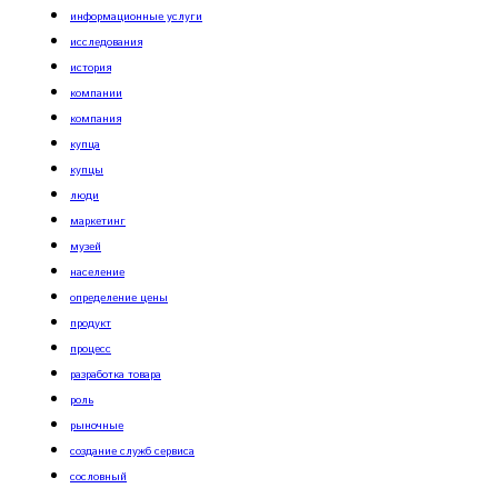
информационные услуги
исследования
история
компании
компания
купца
купцы
люди
маркетинг
музей
население
определение цены
продукт
процесс
разработка товара
роль
рыночные
создание служб сервиса
сословный