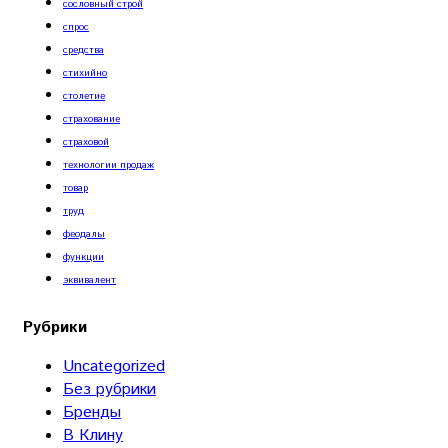
сословный строй
спрос
средства
стихийно
столетие
страхование
страховой
технологии продаж
товар
труд
феодалы
функции
эквивалент
Рубрики
Uncategorized
Без рубрики
Бренды
В Клину