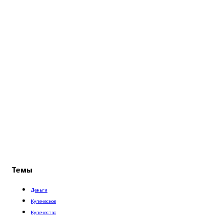
Темы
Деньги
Купеческое
Купечество