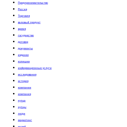
Предпринимательство
Россия
Торговля
валовый продукт
время
государство
договор
документы
издание
излишки
информационные услуги
исследования
история
компании
компания
купца
купцы
люди
маркетинг
музей