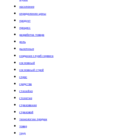
население
определение цены
продукт
процесс
разработка товара
роль
рыночные
создание служб сервиса
сословный
сословный строй
спрос
средства
стихийно
столетие
страхование
страховой
технологии продаж
товар
труд