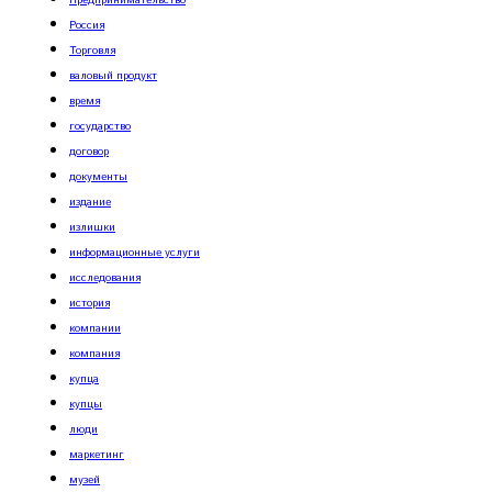
Предпринимательство
Россия
Торговля
валовый продукт
время
государство
договор
документы
издание
излишки
информационные услуги
исследования
история
компании
компания
купца
купцы
люди
маркетинг
музей