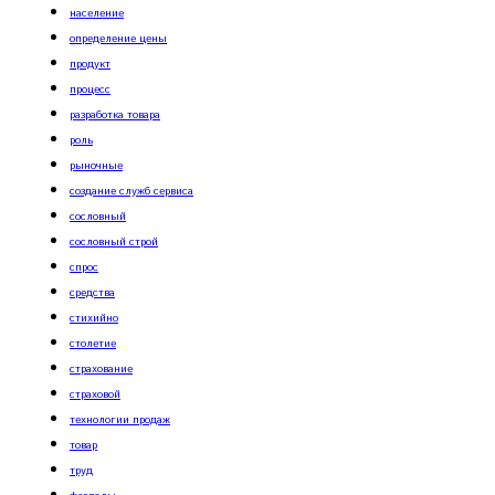
население
определение цены
продукт
процесс
разработка товара
роль
рыночные
создание служб сервиса
сословный
сословный строй
спрос
средства
стихийно
столетие
страхование
страховой
технологии продаж
товар
труд