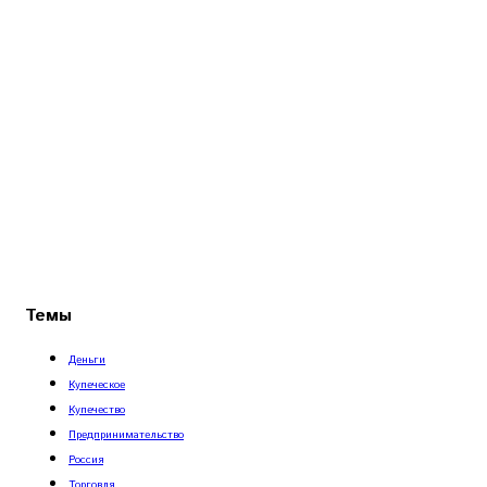
Темы
Деньги
Купеческое
Купечество
Предпринимательство
Россия
Торговля