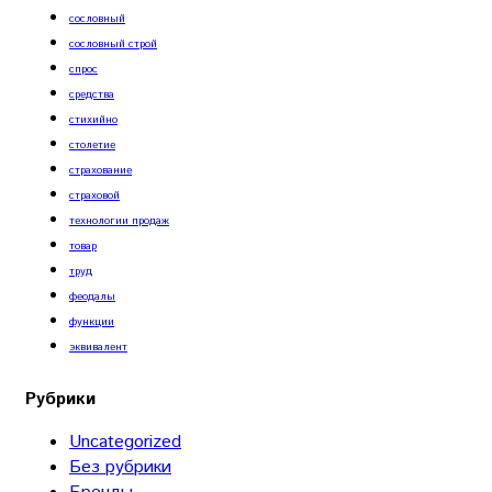
сословный
сословный строй
спрос
средства
стихийно
столетие
страхование
страховой
технологии продаж
товар
труд
феодалы
функции
эквивалент
Рубрики
Uncategorized
Без рубрики