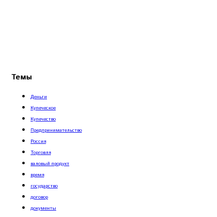
Темы
Деньги
Купеческое
Купечество
Предпринимательство
Россия
Торговля
валовый продукт
время
государство
договор
документы