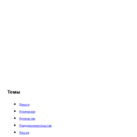
Темы
Деньги
Купеческое
Купечество
Предпринимательство
Россия