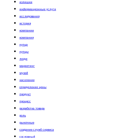
излишки
информационные услуги
исследования
история
компании
компания
купца
купцы
люди
маркетинг
музей
население
определение цены
продукт
процесс
разработка товара
роль
рыночные
создание служб сервиса
сословный