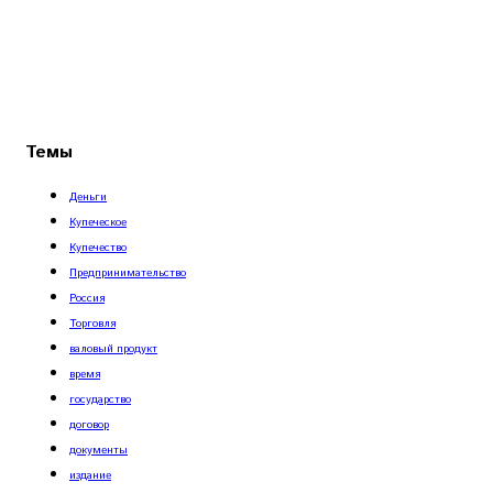
Темы
Деньги
Купеческое
Купечество
Предпринимательство
Россия
Торговля
валовый продукт
время
государство
договор
документы
издание