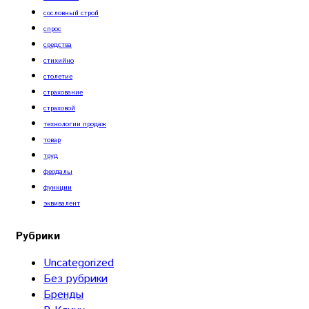
сословный строй
спрос
средства
стихийно
столетие
страхование
страховой
технологии продаж
товар
труд
феодалы
функции
эквивалент
Рубрики
Uncategorized
Без рубрики
Бренды