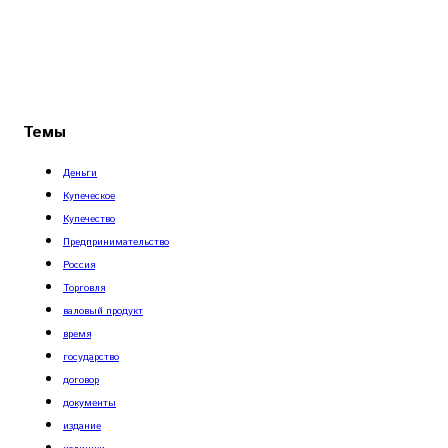
Темы
Деньги
Купеческое
Купечество
Предпринимательство
Россия
Торговля
валовый продукт
время
государство
договор
документы
издание