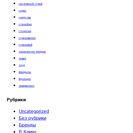
сословный строй
спрос
средства
стихийно
столетие
страхование
страховой
технологии продаж
товар
труд
феодалы
функции
эквивалент
Рубрики
Uncategorized
Без рубрики
Бренды
В Клину