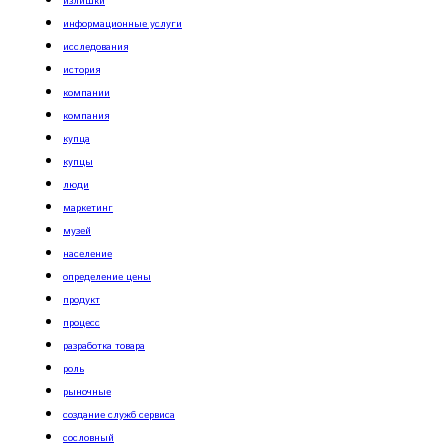
излишки
информационные услуги
исследования
история
компании
компания
купца
купцы
люди
маркетинг
музей
население
определение цены
продукт
процесс
разработка товара
роль
рыночные
создание служб сервиса
сословный