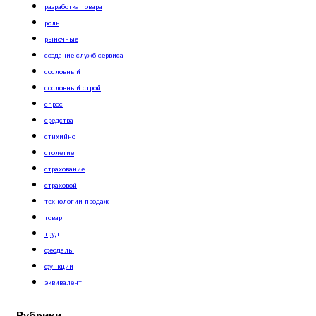
разработка товара
роль
рыночные
создание служб сервиса
сословный
сословный строй
спрос
средства
стихийно
столетие
страхование
страховой
технологии продаж
товар
труд
феодалы
функции
эквивалент