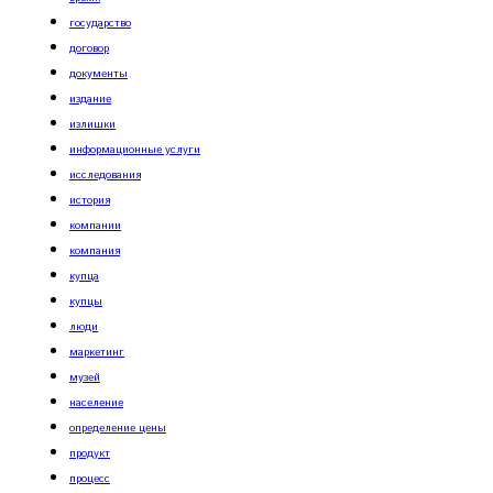
государство
договор
документы
издание
излишки
информационные услуги
исследования
история
компании
компания
купца
купцы
люди
маркетинг
музей
население
определение цены
продукт
процесс