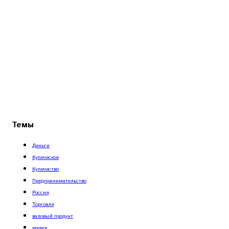
Темы
Деньги
Купеческое
Купечество
Предпринимательство
Россия
Торговля
валовый продукт
время