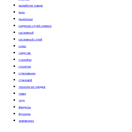
разработка товара
роль
рыночные
создание служб сервиса
сословный
сословный строй
спрос
средства
стихийно
столетие
страхование
страховой
технологии продаж
товар
труд
феодалы
функции
эквивалент