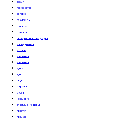
время
государство
договор
документы
издание
излишки
информационные услуги
исследования
история
компании
компания
купца
купцы
люди
маркетинг
музей
население
определение цены
продукт
процесс