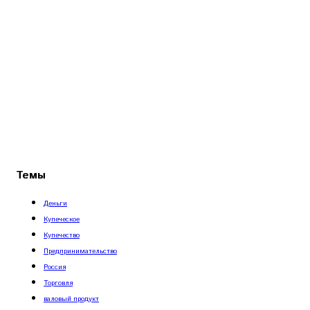
Темы
Деньги
Купеческое
Купечество
Предпринимательство
Россия
Торговля
валовый продукт