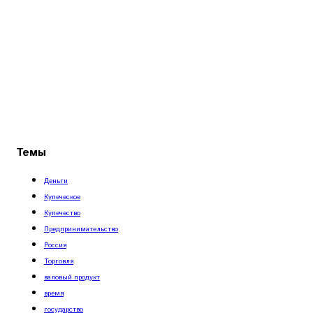
Темы
Деньги
Купеческое
Купечество
Предпринимательство
Россия
Торговля
валовый продукт
время
государство