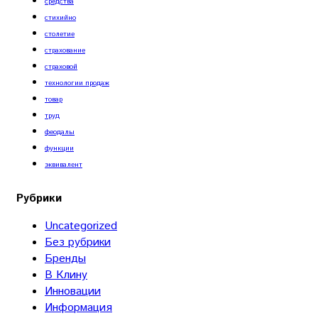
средства
стихийно
столетие
страхование
страховой
технологии продаж
товар
труд
феодалы
функции
эквивалент
Рубрики
Uncategorized
Без рубрики
Бренды
В Клину
Инновации
Информация