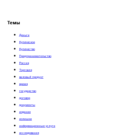
Темы
Деньги
Купеческое
Купечество
Предпринимательство
Россия
Торговля
валовый продукт
время
государство
договор
документы
издание
излишки
информационные услуги
исследования