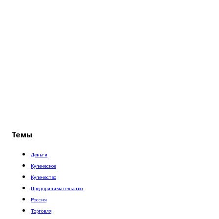
Темы
Деньги
Купеческое
Купечество
Предпринимательство
Россия
Торговля