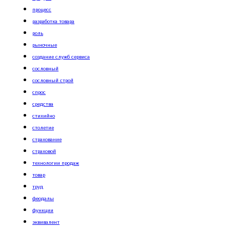
процесс
разработка товара
роль
рыночные
создание служб сервиса
сословный
сословный строй
спрос
средства
стихийно
столетие
страхование
страховой
технологии продаж
товар
труд
феодалы
функции
эквивалент