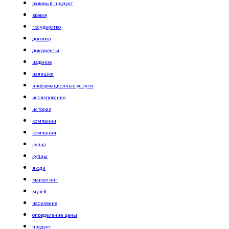
валовый продукт
время
государство
договор
документы
издание
излишки
информационные услуги
исследования
история
компании
компания
купца
купцы
люди
маркетинг
музей
население
определение цены
продукт