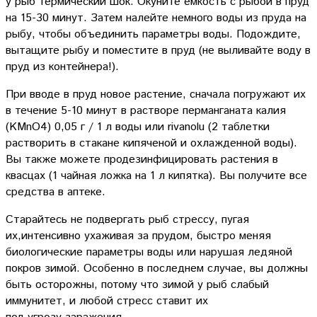
у рыб термический шок. Окуните емкость с рыбой в пруд
на 15-30 минут. Затем налейте немного воды из пруда на
рыбу, чтобы объединить параметры воды. Подождите,
вытащите рыбу и поместите в пруд (не выливайте воду в
пруд из контейнера!).
При вводе в пруд новое растение, сначала погружают их
в течение 5-10 минут в растворе перманганата калия
(KMnO4) 0,05 г / 1 л воды или rivanolu (2 таблетки
растворить в стакане кипяченой и охлажденной воды).
Вы также можете продезинфицировать растения в
квасцах (1 чайная ложка на 1 л кипятка). Вы получите все
средства в аптеке.
Старайтесь не подвергать рыб стрессу, пугая
их,интенсивно ухаживая за прудом, быстро меняя
биологические параметры воды или нарушая ледяной
покров зимой. Особенно в последнем случае, вы должны
быть осторожны, потому что зимой у рыб слабый
иммунитет, и любой стресс ставит их