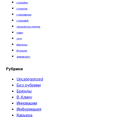
стихийно
столетие
страхование
страховой
технологии продаж
товар
труд
феодалы
функции
эквивалент
Рубрики
Uncategorized
Без рубрики
Бренды
В Клину
Инновации
Информация
Карьера