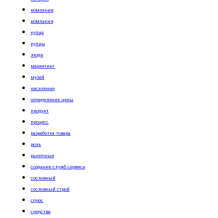
компании
компания
купца
купцы
люди
маркетинг
музей
население
определение цены
продукт
процесс
разработка товара
роль
рыночные
создание служб сервиса
сословный
сословный строй
спрос
средства