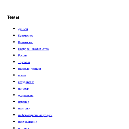
Темы
Деньги
Купеческое
Купечество
Предпринимательство
Россия
Торговля
валовый продукт
время
государство
договор
документы
издание
излишки
информационные услуги
исследования
история