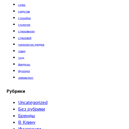
спрос
средства
стихийно
столетие
страхование
страховой
технологии продаж
товар
труд
феодалы
функции
эквивалент
Рубрики
Uncategorized
Без рубрики
Бренды
В Клину