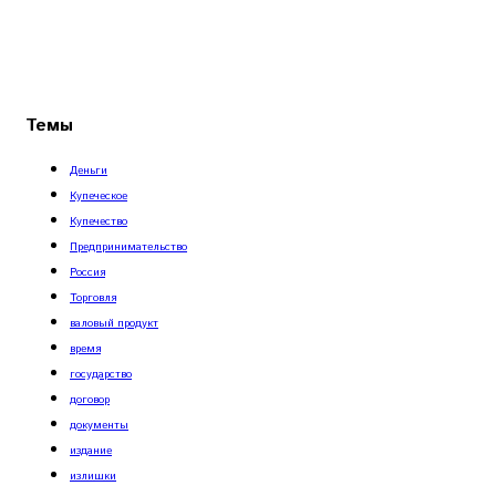
Темы
Деньги
Купеческое
Купечество
Предпринимательство
Россия
Торговля
валовый продукт
время
государство
договор
документы
издание
излишки