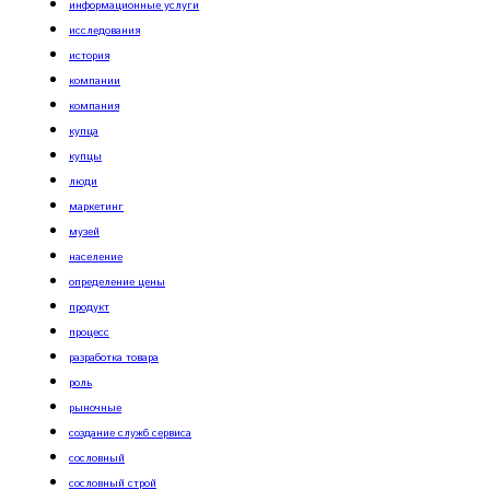
информационные услуги
исследования
история
компании
компания
купца
купцы
люди
маркетинг
музей
население
определение цены
продукт
процесс
разработка товара
роль
рыночные
создание служб сервиса
сословный
сословный строй