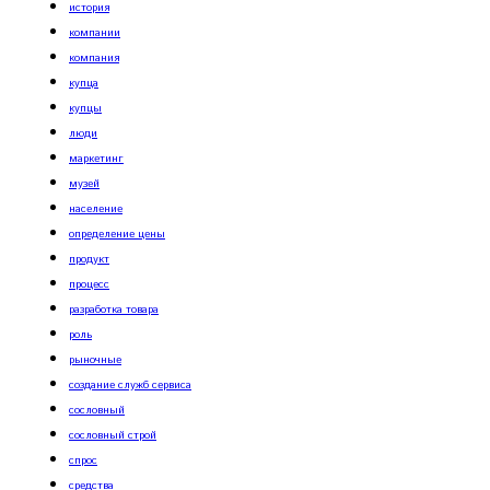
история
компании
компания
купца
купцы
люди
маркетинг
музей
население
определение цены
продукт
процесс
разработка товара
роль
рыночные
создание служб сервиса
сословный
сословный строй
спрос
средства