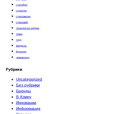
стихийно
столетие
страхование
страховой
технологии продаж
товар
труд
феодалы
функции
эквивалент
Рубрики
Uncategorized
Без рубрики
Бренды
В Клину
Инновации
Информация