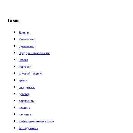
Темы
Деньги
Купеческое
Купечество
Предпринимательство
Россия
Торговля
валовый продукт
время
государство
договор
документы
издание
излишки
информационные услуги
исследования