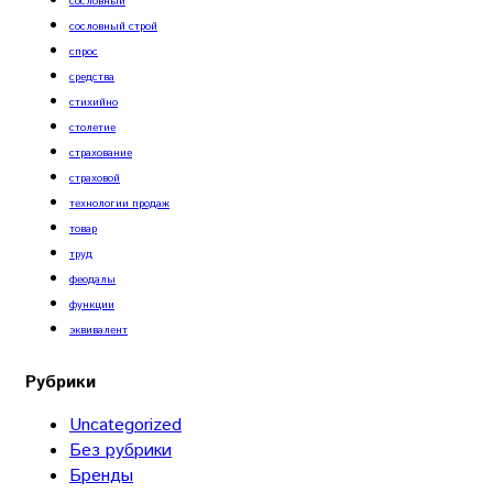
сословный
сословный строй
спрос
средства
стихийно
столетие
страхование
страховой
технологии продаж
товар
труд
феодалы
функции
эквивалент
Рубрики
Uncategorized
Без рубрики
Бренды