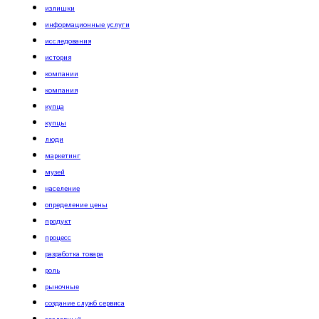
излишки
информационные услуги
исследования
история
компании
компания
купца
купцы
люди
маркетинг
музей
население
определение цены
продукт
процесс
разработка товара
роль
рыночные
создание служб сервиса