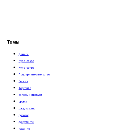
Темы
Деньги
Купеческое
Купечество
Предпринимательство
Россия
Торговля
валовый продукт
время
государство
договор
документы
издание